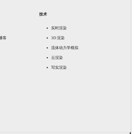
技术
实时渲染
e 播客
3D 渲染
流体动力学模拟
云渲染
写实渲染