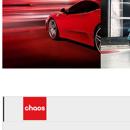
CircleMedia
汽车
CircleMedia