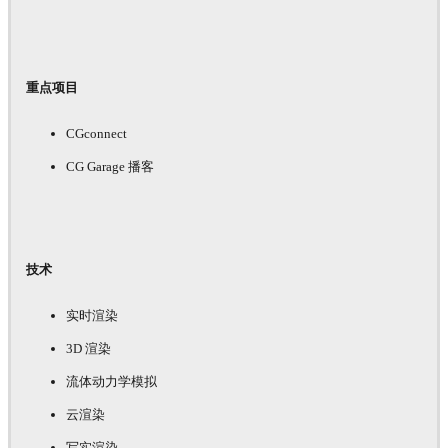
重点项目
CGconnect
CG Garage 播客
技术
实时渲染
3D 渲染
流体动力学模拟
云渲染
写实渲染