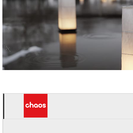
Andrey Yalanski
建筑