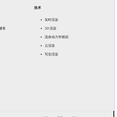
技术
实时渲染
e 播客
3D 渲染
流体动力学模拟
云渲染
写实渲染