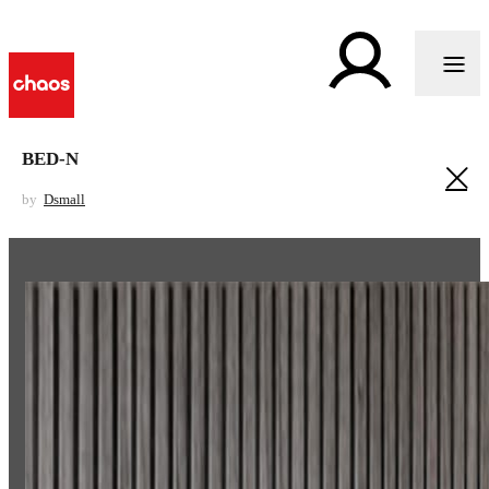
BED-N
by
Dsmall