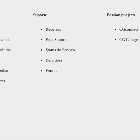
Suporte
Passion projects
Recursos
CGconnect
evenda
Peça Suporte
CG Garage 
odutos
Status do Serviço
Help docs
bolso
Fóruns
ras