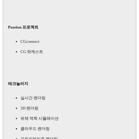
Passion 프로젝트
CGconnect
CG 팟캐스트
테크놀러지
실시간 렌더링
3D 렌더링
유체 역학 시뮬레이션
클라우드 렌더링
포토리얼리즘 렌더링