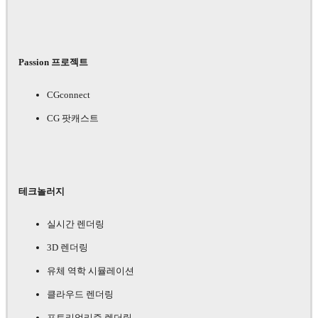
Passion 프로젝트
CGconnect
CG 팟캐스트
테크놀러지
실시간 렌더링
3D 렌더링
유체 역학 시뮬레이션
클라우드 렌더링
포토리얼리즘 렌더링