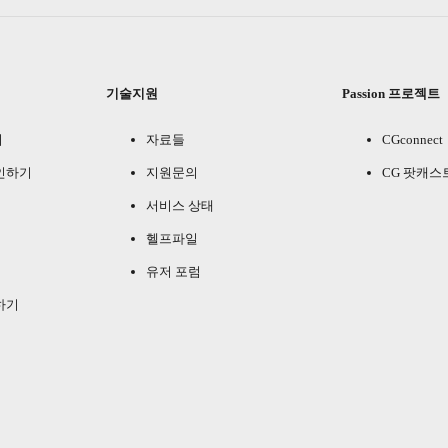
기술지원
Passion 프로젝트
기
자료들
CGconnect
인하기
지원문의
CG 팟캐스
서비스 상태
헬프파일
유저 포럼
하기