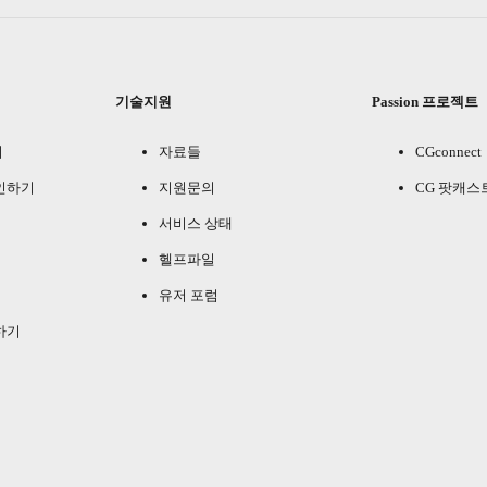
기술지원
Passion 프로젝트
기
자료들
CGconnect
인하기
지원문의
CG 팟캐스
서비스 상태
헬프파일
유저 포럼
하기