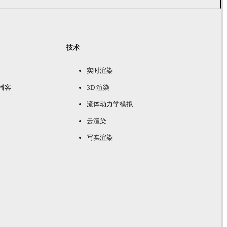
技术
实时渲染
e 播客
3D 渲染
流体动力学模拟
云渲染
写实渲染