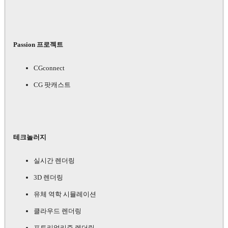
Passion 프로젝트
CGconnect
CG 팟캐스트
테크놀러지
실시간 렌더링
3D 렌더링
유체 역학 시뮬레이션
클라우드 렌더링
포토리얼리즘 렌더링