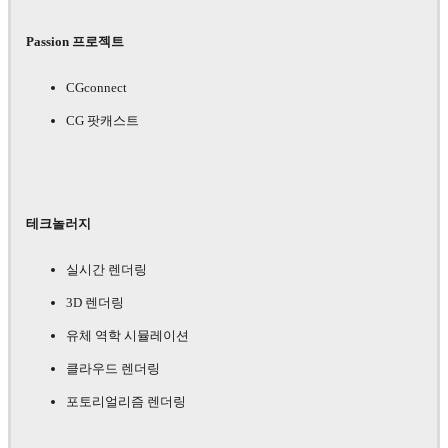
Passion 프로젝트
CGconnect
CG 팟캐스트
테크놀러지
실시간 렌더링
3D 렌더링
유체 역학 시뮬레이션
클라우드 렌더링
포토리얼리즘 렌더링