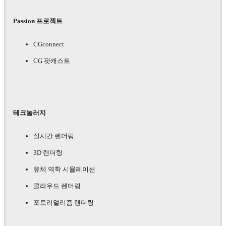
Passion 프로젝트
CGconnect
CG 팟캐스트
테크놀러지
실시간 렌더링
3D 렌더링
유체 역학 시뮬레이션
클라우드 렌더링
포토리얼리즘 렌더링