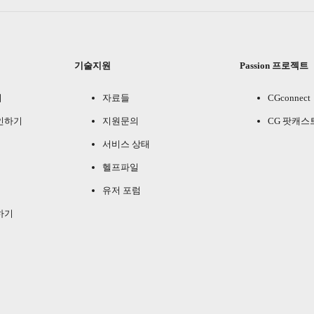
기술지원
Passion 프로젝트
기
자료들
CGconnect
인하기
지원문의
CG 팟캐스
서비스 상태
헬프파일
유저 포럼
하기