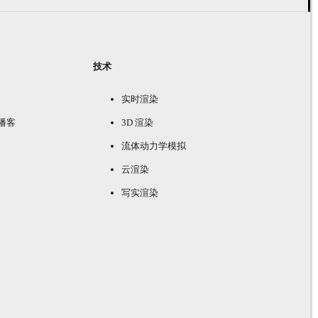
技术
实时渲染
e 播客
3D 渲染
流体动力学模拟
云渲染
写实渲染