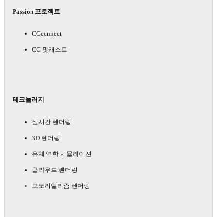
Passion 프로젝트
CGconnect
CG 팟캐스트
테크놀러지
실시간 렌더링
3D 렌더링
유체 역학 시뮬레이션
클라우드 렌더링
포토리얼리즘 렌더링