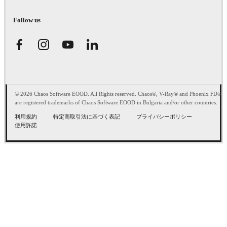
Follow us
© 2026 Chaos Software EOOD. All Rights reserved. Chaos®, V-Ray® and Phoenix FD®
are registered trademarks of Chaos Software EOOD in Bulgaria and/or other countries.
利用規約
特定商取引法に基づく表記
プライバシーポリシー
使用許諾