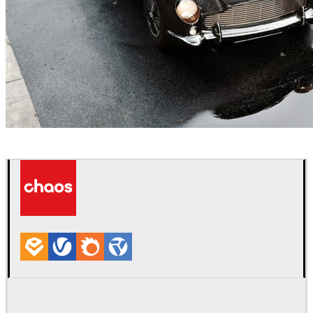
Jakub Cech
建築