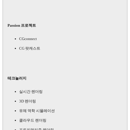
Passion 프로젝트
CGconnect
CG 팟캐스트
테크놀러지
실시간 렌더링
3D 렌더링
유체 역학 시뮬레이션
클라우드 렌더링
포토리얼리즘 렌더링