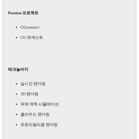
Passion 프로젝트
CGconnect
CG 팟캐스트
테크놀러지
실시간 렌더링
3D 렌더링
유체 역학 시뮬레이션
클라우드 렌더링
포토리얼리즘 렌더링