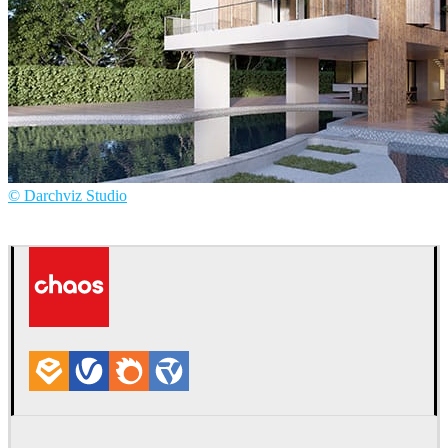
© Darchviz Studio
Hoang Ngoc Duy
건축설계