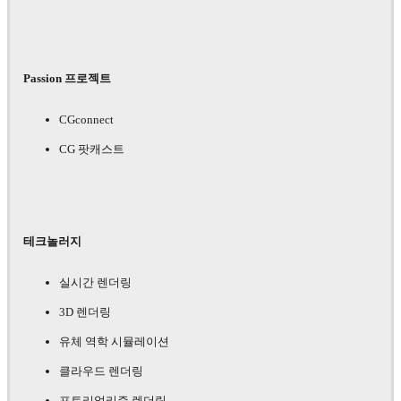
Passion 프로젝트
CGconnect
CG 팟캐스트
테크놀러지
실시간 렌더링
3D 렌더링
유체 역학 시뮬레이션
클라우드 렌더링
포토리얼리즘 렌더링