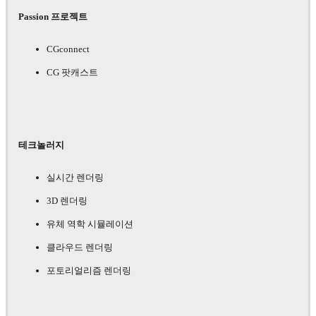
Passion 프로젝트
CGconnect
CG 팟캐스트
테크놀러지
실시간 렌더링
3D 렌더링
유체 역학 시뮬레이션
클라우드 렌더링
포토리얼리즘 렌더링