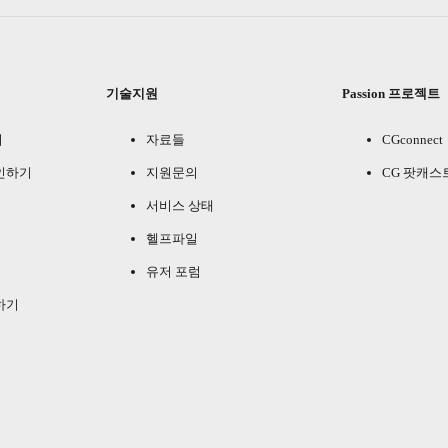
기술지원
Passion 프로젝트
기
자료들
CGconnect
인하기
지원문의
CG 팟캐스
서비스 상태
헬프파일
유저 포럼
하기