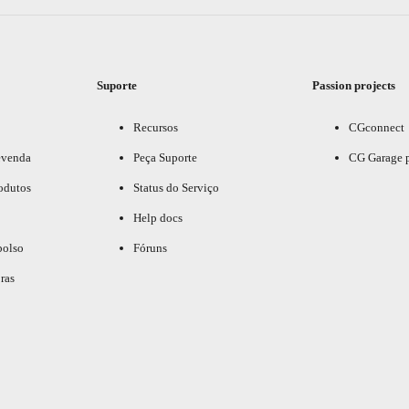
Suporte
Passion projects
Recursos
CGconnect
evenda
Peça Suporte
CG Garage 
odutos
Status do Serviço
Help docs
bolso
Fóruns
ras