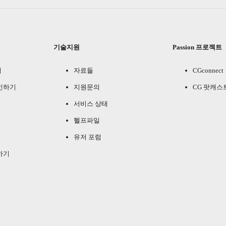
기술지원
Passion 프로젝트
기
자료들
CGconnect
인하기
지원문의
CG 팟캐스
서비스 상태
헬프파일
유저 포럼
하기