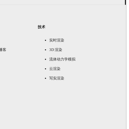
技术
实时渲染
e 播客
3D 渲染
流体动力学模拟
云渲染
写实渲染