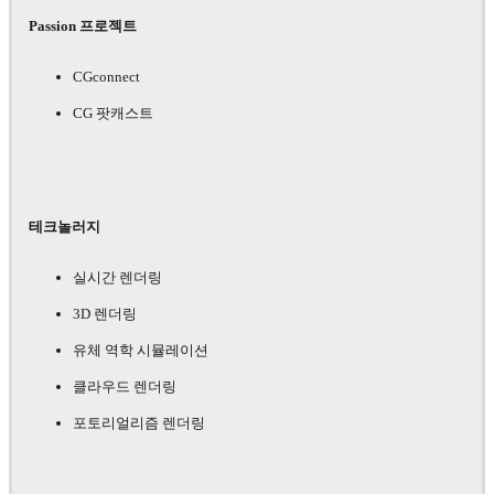
Passion 프로젝트
CGconnect
CG 팟캐스트
테크놀러지
실시간 렌더링
3D 렌더링
유체 역학 시뮬레이션
클라우드 렌더링
포토리얼리즘 렌더링