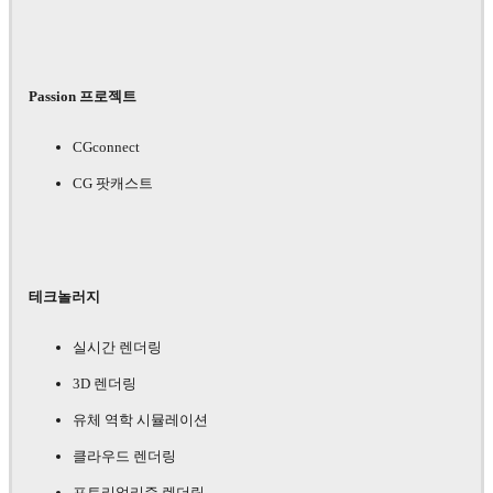
Passion 프로젝트
CGconnect
CG 팟캐스트
테크놀러지
실시간 렌더링
3D 렌더링
유체 역학 시뮬레이션
클라우드 렌더링
포토리얼리즘 렌더링