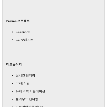
Passion 프로젝트
CGconnect
CG 팟캐스트
테크놀러지
실시간 렌더링
3D 렌더링
유체 역학 시뮬레이션
클라우드 렌더링
포토리얼리즘 렌더링