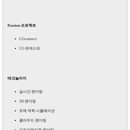
Passion 프로젝트
CGconnect
CG 팟캐스트
테크놀러지
실시간 렌더링
3D 렌더링
유체 역학 시뮬레이션
클라우드 렌더링
포토리얼리즘 렌더링