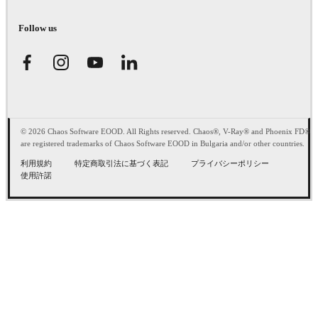
Follow us
© 2026 Chaos Software EOOD. All Rights reserved. Chaos®, V-Ray® and Phoenix FD®
are registered trademarks of Chaos Software EOOD in Bulgaria and/or other countries.
利用規約
特定商取引法に基づく表記
プライバシーポリシー
使用許諾