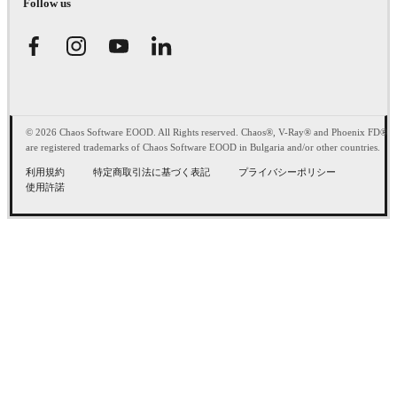
Follow us
© 2026 Chaos Software EOOD. All Rights reserved. Chaos®, V-Ray® and Phoenix FD®
are registered trademarks of Chaos Software EOOD in Bulgaria and/or other countries.
利用規約
特定商取引法に基づく表記
プライバシーポリシー
使用許諾