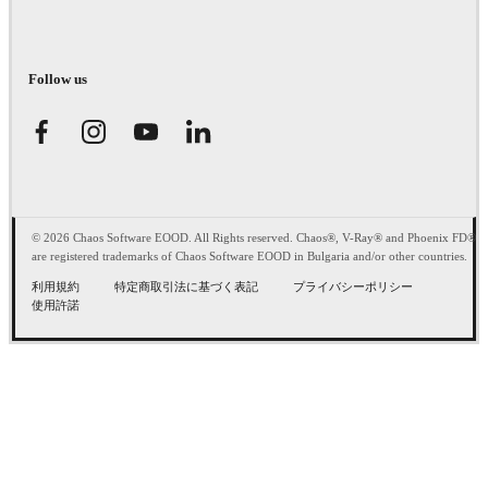
Follow us
© 2026 Chaos Software EOOD. All Rights reserved. Chaos®, V-Ray® and Phoenix FD®
are registered trademarks of Chaos Software EOOD in Bulgaria and/or other countries.
利用規約
特定商取引法に基づく表記
プライバシーポリシー
使用許諾