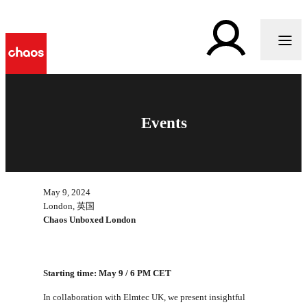
Events
May 9, 2024
London, 英国
Chaos Unboxed London
Starting time: May 9 / 6 PM CET
In collaboration with Elmtec UK, we present insightful