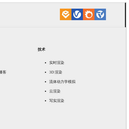
技术
实时渲染
e 播客
3D 渲染
流体动力学模拟
云渲染
写实渲染