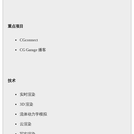
重点项目
CGconnect
CG Garage 播客
技术
实时渲染
3D 渲染
流体动力学模拟
云渲染
写实渲染