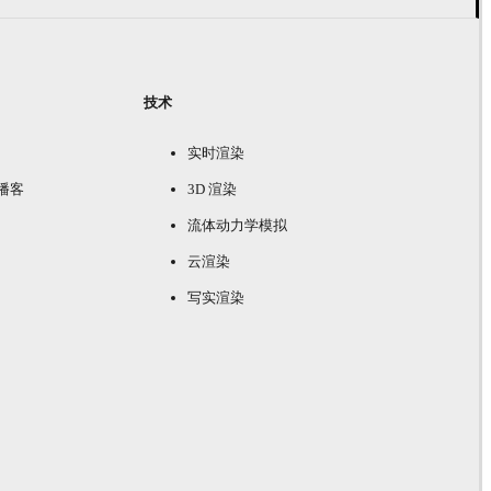
技术
实时渲染
e 播客
3D 渲染
流体动力学模拟
云渲染
写实渲染