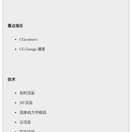
重点项目
CGconnect
CG Garage 播客
技术
实时渲染
3D 渲染
流体动力学模拟
云渲染
写实渲染