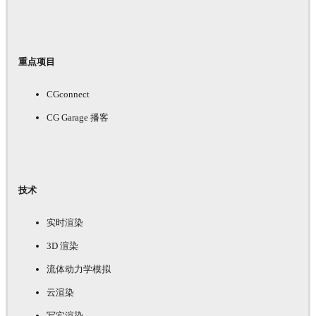
重点项目
CGconnect
CG Garage 播客
技术
实时渲染
3D 渲染
流体动力学模拟
云渲染
写实渲染