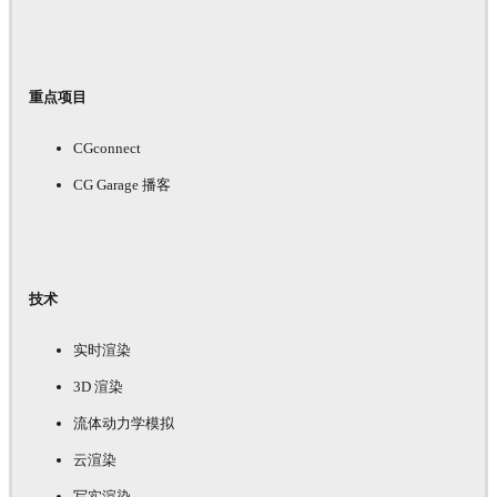
重点项目
CGconnect
CG Garage 播客
技术
实时渲染
3D 渲染
流体动力学模拟
云渲染
写实渲染