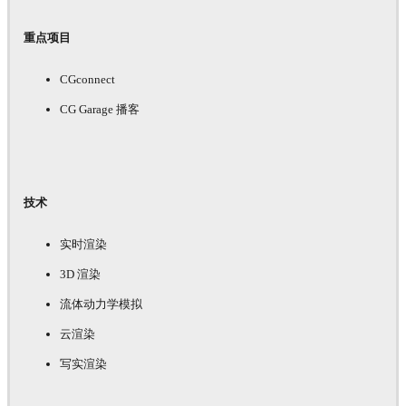
重点项目
CGconnect
CG Garage 播客
技术
实时渲染
3D 渲染
流体动力学模拟
云渲染
写实渲染