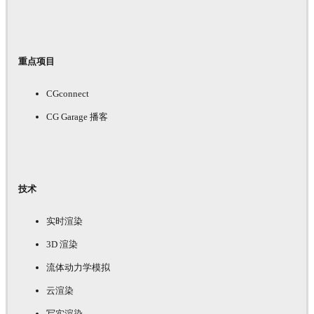
重点项目
CGconnect
CG Garage 播客
技术
实时渲染
3D 渲染
流体动力学模拟
云渲染
写实渲染