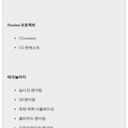
Passion 프로젝트
CGconnect
CG 팟캐스트
테크놀러지
실시간 렌더링
3D 렌더링
유체 역학 시뮬레이션
클라우드 렌더링
포토리얼리즘 렌더링