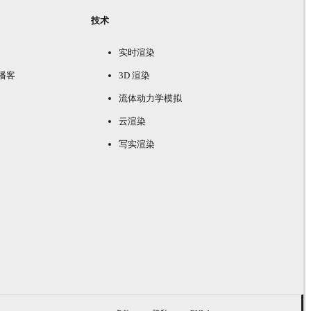
技术
实时渲染
e 播客
3D 渲染
流体动力学模拟
云渲染
写实渲染