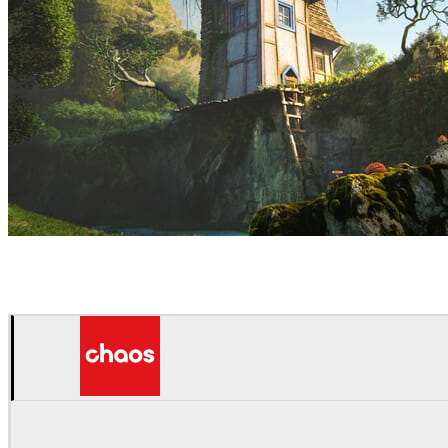
Rashed Sarwari
艺术