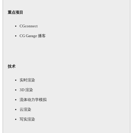
重点项目
CGconnect
CG Garage 播客
技术
实时渲染
3D 渲染
流体动力学模拟
云渲染
写实渲染