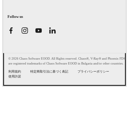
Follow us
© 2026 Chaos Software EOOD. All Rights reserved. Chaos®, V-Ray® and Phoenix FD®
are registered trademarks of Chaos Software EOOD in Bulgaria and/or other countries.
利用規約
特定商取引法に基づく表記
プライバシーポリシー
使用許諾