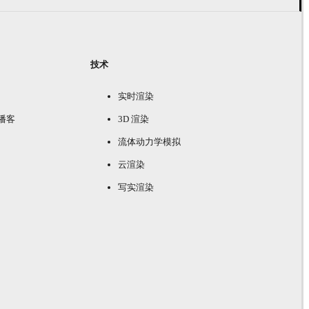
技术
实时渲染
e 播客
3D 渲染
流体动力学模拟
云渲染
写实渲染