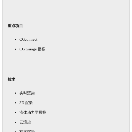
重点项目
CGconnect
CG Garage 播客
技术
实时渲染
3D 渲染
流体动力学模拟
云渲染
写实渲染