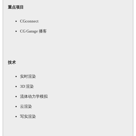
重点项目
CGconnect
CG Garage 播客
技术
实时渲染
3D 渲染
流体动力学模拟
云渲染
写实渲染