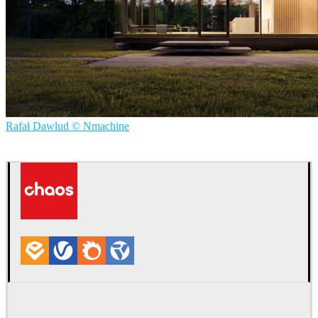
Rafał Dawlud © Nmachine
Nmachine
建筑