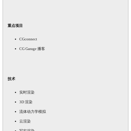
重点项目
CGconnect
CG Garage 播客
技术
实时渲染
3D 渲染
流体动力学模拟
云渲染
写实渲染