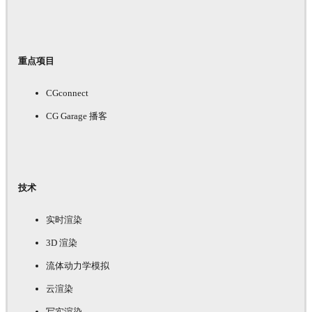
重点项目
CGconnect
CG Garage 播客
技术
实时渲染
3D 渲染
流体动力学模拟
云渲染
写实渲染